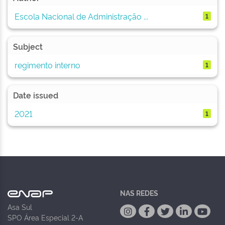
Escola Nacional de Administração ...
1
Subject
regimento interno
1
Date issued
2021
1
NAS REDES
Asa Sul
SPO Área Especial 2-A