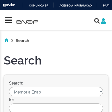
COMUNICA BR
ACESSO À INFORMAÇÃO
PARTI
Skip navigation
IR
PARA
O
CONTEÚDO
Search
Search
Search:
for