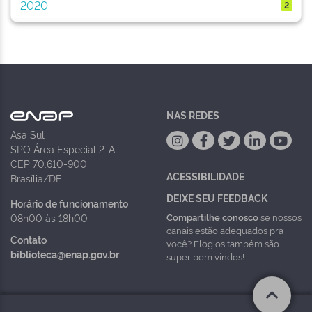
2020
2
NAS REDES
Asa Sul
SPO Área Especial 2-A
CEP 70.610-900
ACESSIBILIDADE
Brasília/DF
DEIXE SEU FEEDBACK
Horário de funcionamento
Compartilhe conosco
se nossos
08h00 às 18h00
canais estão adequados pra
Contato
você? Elogios também são
biblioteca@enap.gov.br
super bem vindos!