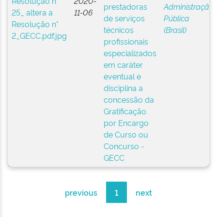
2020-
prestadoras
Administração
11-06
de serviços
Pública
técnicos
(Brasil)
profissionais
especializados
em caráter
eventual e
disciplina a
concessão da
Gratificação
por Encargo
de Curso ou
Concurso -
GECC
previous
1
next