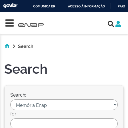
COMUNICA BR
ACESSO À INFORMAÇÃO
PARTI
Skip navigation
IR
PARA
O
CONTEÚDO
Search
Search
Search:
for