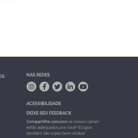
NAS REDES
OS
ACESSIBILIDADE
DEIXE SEU FEEDBACK
Compartilhe conosco
se nossos canais
estão adequados pra você? Elogios
também são super bem vindos!