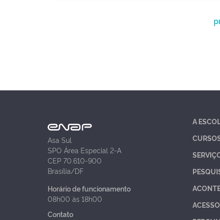
p
A ESCO
CURSO
Asa Sul
SPO Área Especial 2-A
SERVIÇ
CEP 70.610-900
Brasília/DF
PESQUI
ACONT
Horário de funcionamento
08h00 às 18h00
ACESSO
Contato