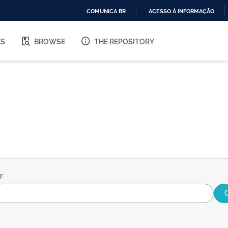
COMUNICA BR
ACESSO À INFORMAÇÃO
IR
PARA
ES
BROWSE
THE REPOSITORY
O
CONTEÚDO
r