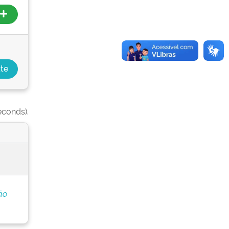
econds).
ão