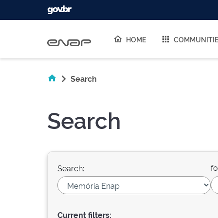
Skip navigation
HOME
COMMUNITI
Search
Search
fo
Search:
Current filters: