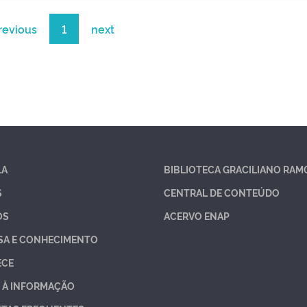
revious
1
next
LA
BIBLIOTECA GRACILIANO RAM
S
CENTRAL DE CONTEÚDO
OS
ACERVO ENAP
SA E CONHECIMENTO
ECE
 À INFORMAÇÃO