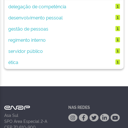
delegação de competência
1
desenvolvimento pessoal
1
gestão de pessoas
1
regimento interno
1
servidor público
1
ética
1
NAS REDES
Asa Sul
SPO Área Especial 2-A
CEP 70.610-900