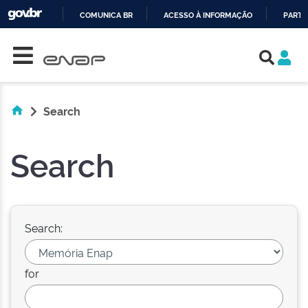
COMUNICA BR
ACESSO À INFORMAÇÃO
PARTI
Skip navigation
IR
PARA
O
CONTEÚDO
Search
Search
Search:
for