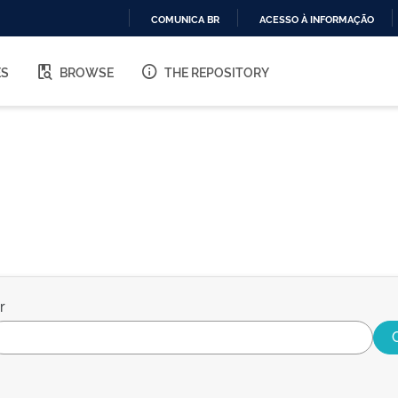
COMUNICA BR
ACESSO À INFORMAÇÃO
IR
PARA
ES
BROWSE
THE REPOSITORY
O
CONTEÚDO
r