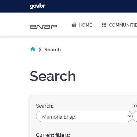
Skip navigation
HOME
COMMUNITI
Search
Search
fo
Search:
Current filters: