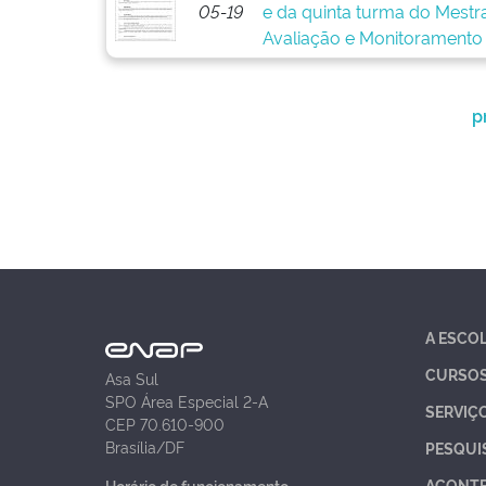
05-19
e da quinta turma do Mestr
Avaliação e Monitoramento
p
A ESCO
CURSO
Asa Sul
SPO Área Especial 2-A
SERVIÇ
CEP 70.610-900
Brasília/DF
PESQUI
ACONT
Horário de funcionamento