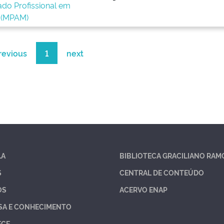
ado Profissional em
 (MPAM)
revious
1
next
LA
BIBLIOTECA GRACILIANO RAM
S
CENTRAL DE CONTEÚDO
OS
ACERVO ENAP
SA E CONHECIMENTO
ECE