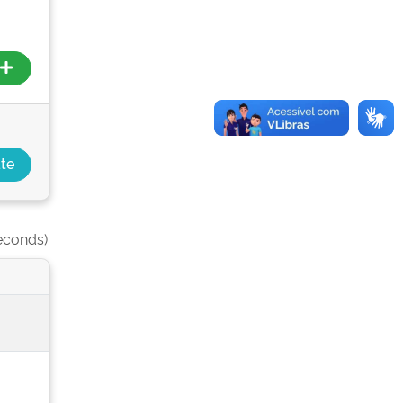
econds).