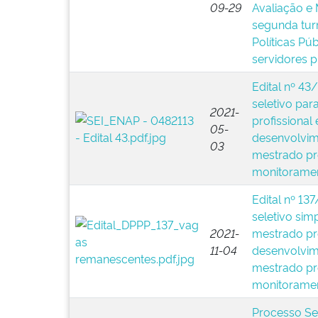
09-29
Avaliação e
segunda tur
Políticas Pú
servidores p
Edital nº 43
seletivo par
2021-
profissiona
05-
desenvolvime
03
mestrado pro
monitorame
Edital nº 13
seletivo sim
2021-
mestrado pr
11-04
desenvolvime
mestrado pro
monitoramen
Processo Sel