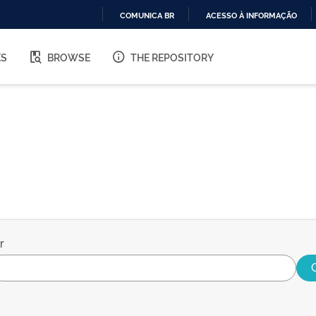
COMUNICA BR
ACESSO À INFORMAÇÃO
IR
PARA
ES
BROWSE
THE REPOSITORY
O
CONTEÚDO
r