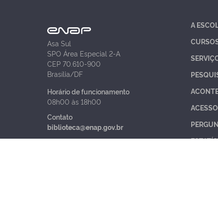
A ESCO
CURSO
Asa Sul
SPO Área Especial 2-A
SERVIÇ
CEP 70.610-900
Brasília/DF
PESQUI
ACONT
Horário de funcionamento
08h00 às 18h00
ACESSO
Contato
PERGUN
biblioteca@enap.gov.br
ESTATÍS