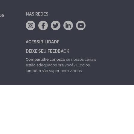
NAS REDES
OS
ACESSIBILIDADE
DEIXE SEU FEEDBACK
Compartilhe conosco
se nossos canais
estão adequados pra você? Elogios
também são super bem vindos!