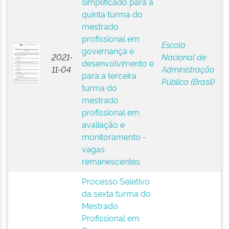
simplificado para a
quinta turma do
mestrado
profissional em
Escola
governança e
2021-
Nacional de
desenvolvimento e
11-04
Administração
para a terceira
Pública (Brasil)
turma do
mestrado
profissional em
avaliação e
monitoramento -
vagas
remanescentes
Processo Seletivo
da sexta turma do
Mestrado
Profissional em