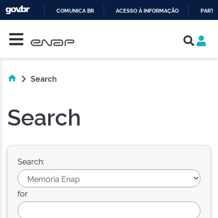
COMUNICA BR
ACESSO À INFORMAÇÃO
PARTI
Skip navigation
IR
PARA
O
CONTEÚDO
Search
Search
Search:
for