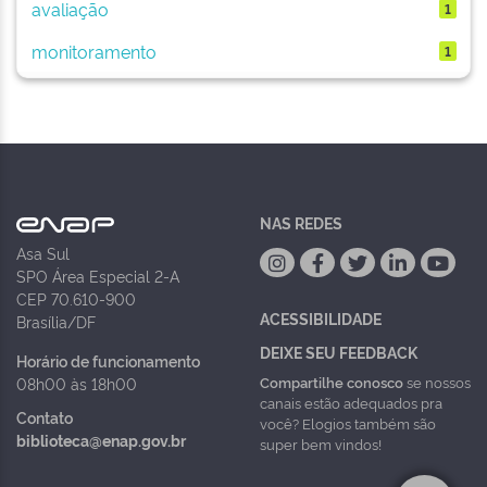
avaliação
1
monitoramento
1
NAS REDES
Asa Sul
SPO Área Especial 2-A
CEP 70.610-900
ACESSIBILIDADE
Brasília/DF
DEIXE SEU FEEDBACK
Horário de funcionamento
Compartilhe conosco
se nossos
08h00 às 18h00
canais estão adequados pra
Contato
você? Elogios também são
biblioteca@enap.gov.br
super bem vindos!