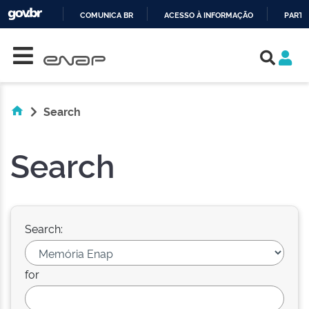
COMUNICA BR
ACESSO À INFORMAÇÃO
PARTI
Skip navigation
IR
PARA
O
CONTEÚDO
Search
Search
Search:
for