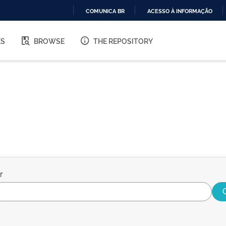
COMUNICA BR
ACESSO À INFORMAÇÃO
IR
PARA
ES
BROWSE
THE REPOSITORY
O
CONTEÚDO
r