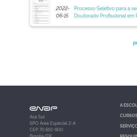
2022-
Processo Seletivo para a 
06-15
Doutorado Profissional em P
p
A ESCO
CURSO
Asa Sul
SPO Área Especial 2-A
SERVIÇ
CEP 70.610-900
Brasília/DF
PESQUI