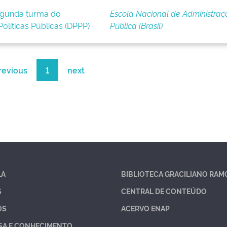
segunda turma do
Escola Nacional de Administraç
olíticas Públicas (DPPP)
Pública (Brasil)
revious
1
next
LA
BIBLIOTECA GRACILIANO RAM
S
CENTRAL DE CONTEÚDO
OS
ACERVO ENAP
SA E CONHECIMENTO