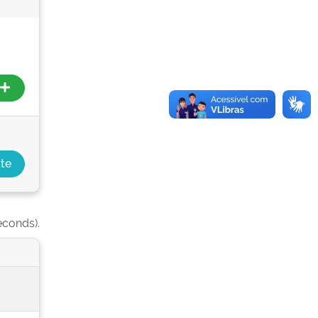
econds).