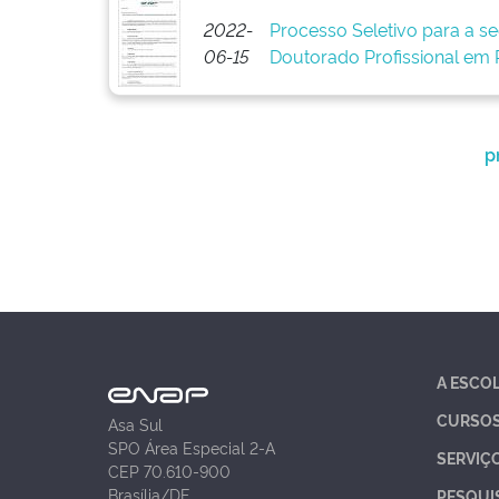
2022-
Processo Seletivo para a 
06-15
Doutorado Profissional em P
p
A ESCO
CURSO
Asa Sul
SPO Área Especial 2-A
SERVIÇ
CEP 70.610-900
Brasília/DF
PESQUI