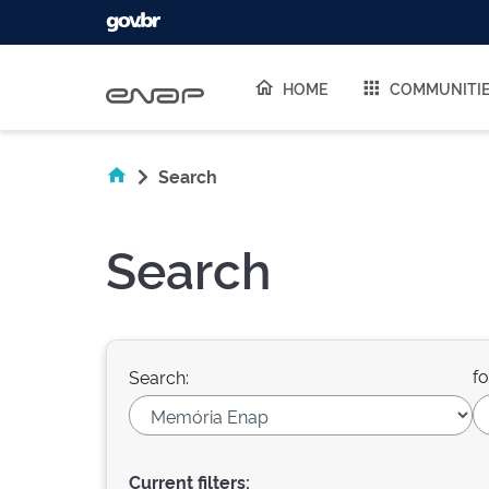
Skip navigation
HOME
COMMUNITI
Search
Search
fo
Search:
Current filters: