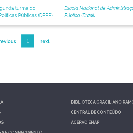
segunda turma do
Escola Nacional de Administraç
olíticas Públicas (DPPP)
Pública (Brasil)
revious
1
next
LA
BIBLIOTECA GRACILIANO RAM
S
CENTRAL DE CONTEÚDO
OS
ACERVO ENAP
SA E CONHECIMENTO