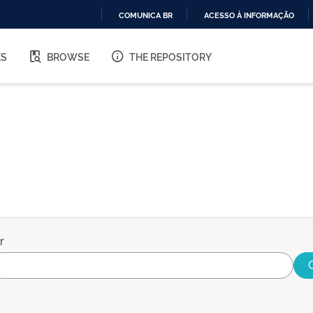
COMUNICA BR
ACESSO À INFORMAÇÃO
IR
PARA
ES
BROWSE
THE REPOSITORY
O
CONTEÚDO
r