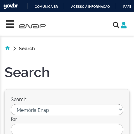
COMUNICA BR
ACESSO À INFORMAÇÃO
PARTI
Skip navigation
IR
PARA
O
CONTEÚDO
Search
Search
Search:
for