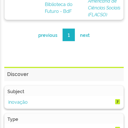
Americana de
Biblioteca do
Ciências Sociais
Futuro - BdF
(FLACSO)
previous
1
next
Discover
Subject
inovação
7
Type