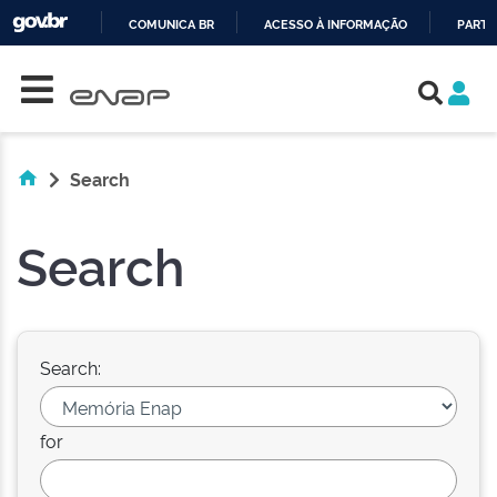
COMUNICA BR
ACESSO À INFORMAÇÃO
PARTI
Skip navigation
IR
PARA
O
CONTEÚDO
Search
Search
Search:
for