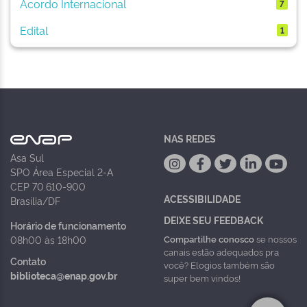
Acordo Internacional
7
Edital
1
NAS REDES
Asa Sul
SPO Área Especial 2-A
CEP 70.610-900
ACESSIBILIDADE
Brasília/DF
DEIXE SEU FEEDBACK
Horário de funcionamento
Compartilhe conosco
se nossos
08h00 às 18h00
canais estão adequados pra
Contato
você? Elogios também são
biblioteca@enap.gov.br
super bem vindos!