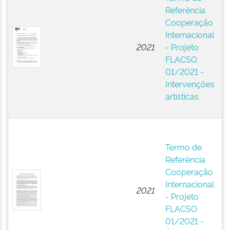
Referência
A
Cooperação
Pú
Internacional
(B
2021
- Projeto
F
FLACSO
La
01/2021 -
A
Intervenções
Ci
artísticas
So
(
E
N
Termo de
A
Referência
Pú
Cooperação
(B
Internacional
2021
F
- Projeto
La
FLACSO
A
01/2021 -
Ci