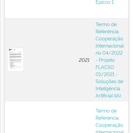
Épicos 1
So
(
Termo de
E
Referência
N
Cooperação
A
Internacional
Pú
no 04/2022
(B
2021
- Projeto
F
FLACSO
La
01/2021 -
A
Soluções de
Ci
Inteligência
So
Artificial (IA)
(
E
Termo de
N
Referência
A
Cooperação
Pú
Internacional