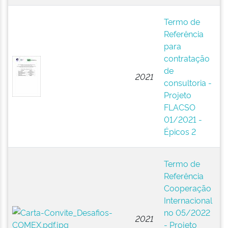
E
Termo de
N
Referência
A
para
Pú
contratação
(B
de
2021
F
consultoria -
La
Projeto
A
FLACSO
Ci
01/2021 -
So
Épicos 2
(
E
Termo de
N
Referência
A
Cooperação
Pú
Internacional
(B
no 05/2022
2021
F
- Projeto