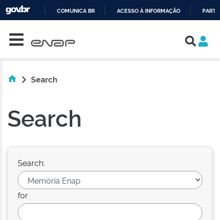
COMUNICA BR
ACESSO À INFORMAÇÃO
PARTI
Skip navigation
IR
PARA
O
CONTEÚDO
Search
Search
Search:
for