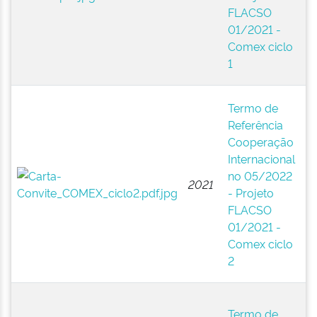
La
FLACSO
A
01/2021 -
Ci
Comex ciclo
So
1
(
E
Termo de
N
Referência
A
Cooperação
Pú
Internacional
(B
no 05/2022
2021
F
- Projeto
La
FLACSO
A
01/2021 -
Ci
Comex ciclo
So
2
(
E
Termo de
N