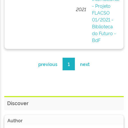
(B
- Projeto
2021
F
FLACSO
La
01/2021 -
A
Biblioteca
Ci
do Futuro -
So
BdF
(
previous
1
next
Discover
Author