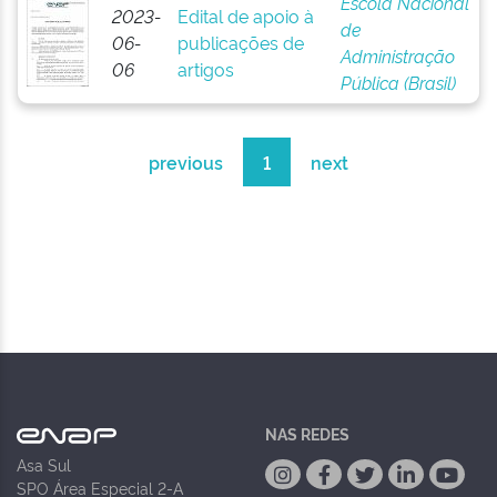
Escola Nacional
2023-
Edital de apoio à
de
06-
publicações de
Administração
06
artigos
Pública (Brasil)
previous
1
next
NAS REDES
Asa Sul
SPO Área Especial 2-A