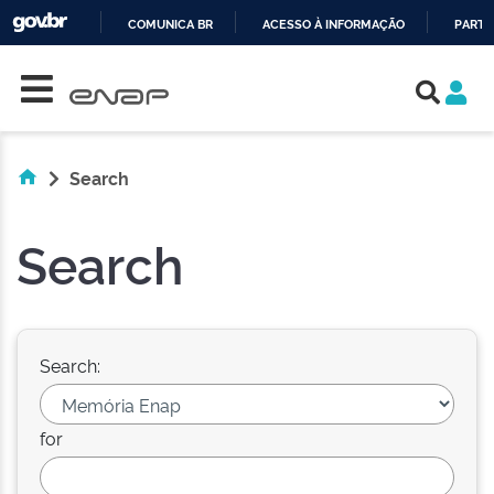
COMUNICA BR
ACESSO À INFORMAÇÃO
PARTI
Skip navigation
IR
PARA
O
CONTEÚDO
Search
Search
Search:
for