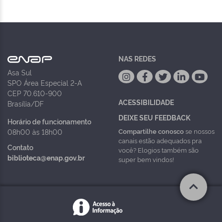
NAS REDES
Asa Sul
SPO Área Especial 2-A
CEP 70.610-900
ACESSIBILIDADE
Brasília/DF
DEIXE SEU FEEDBACK
Horário de funcionamento
Compartilhe conosco
se nossos
08h00 às 18h00
canais estão adequados pra
Contato
você? Elogios também são
biblioteca@enap.gov.br
super bem vindos!