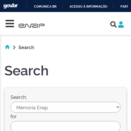
COMUNICA BR
ACESSO À INFORMAÇÃO
PARTI
Skip navigation
IR
PARA
O
CONTEÚDO
Search
Search
Search:
for