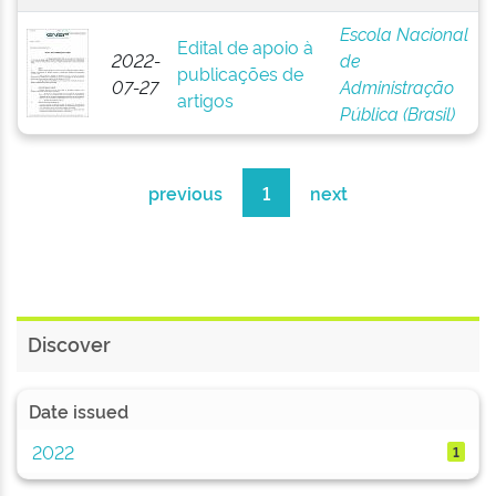
Escola Nacional
Edital de apoio à
2022-
de
publicações de
07-27
Administração
artigos
Pública (Brasil)
previous
1
next
Discover
Date issued
2022
1