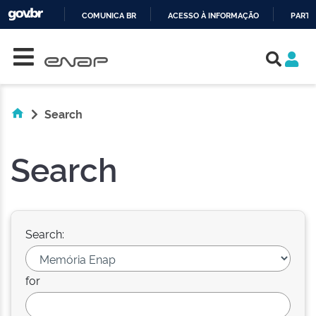
COMUNICA BR
ACESSO À INFORMAÇÃO
PARTI
Skip navigation
IR
PARA
O
CONTEÚDO
Search
Search
Search:
for