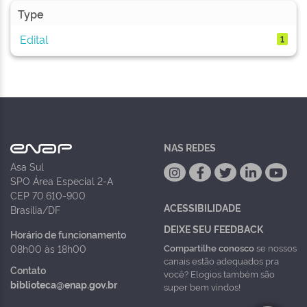
Type
Edital
1
NAS REDES
Asa Sul
SPO Área Especial 2-A
CEP 70.610-900
ACESSIBILIDADE
Brasília/DF
DEIXE SEU FEEDBACK
Horário de funcionamento
Compartilhe conosco
se nossos
08h00 às 18h00
canais estão adequados pra
Contato
você? Elogios também são
biblioteca@enap.gov.br
super bem vindos!