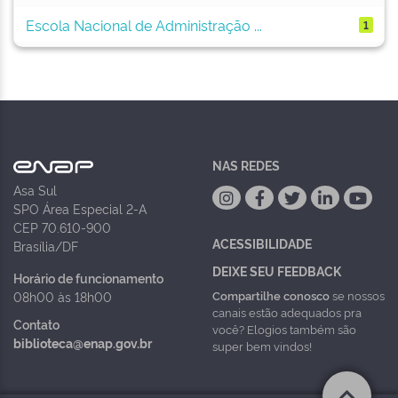
Escola Nacional de Administração ...
1
NAS REDES
Asa Sul
SPO Área Especial 2-A
CEP 70.610-900
ACESSIBILIDADE
Brasília/DF
DEIXE SEU FEEDBACK
Horário de funcionamento
Compartilhe conosco
se nossos
08h00 às 18h00
canais estão adequados pra
Contato
você? Elogios também são
biblioteca@enap.gov.br
super bem vindos!