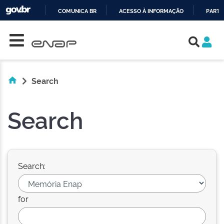
COMUNICA BR
ACESSO À INFORMAÇÃO
PARTI
Skip navigation
IR
PARA
O
CONTEÚDO
Search
Search
Search:
for