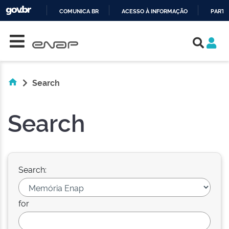
COMUNICA BR
ACESSO À INFORMAÇÃO
PARTI
Skip navigation
IR
PARA
O
CONTEÚDO
Search
Search
Search:
for