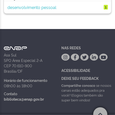
desenvolvimento pessoal
1
NAS REDES
Asa Sul
SPO Área Especial 2-A
CEP 70.610-900
ACESSIBILIDADE
Brasília/DF
DEIXE SEU FEEDBACK
Horário de funcionamento
Compartilhe conosco
se nossos
08h00 às 18h00
canais estão adequados pra
Contato
você? Elogios também são
biblioteca@enap.gov.br
super bem vindos!