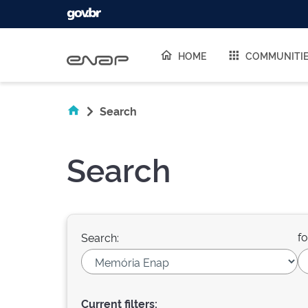
Skip navigation
HOME
COMMUNITI
Search
Search
fo
Search:
Current filters: