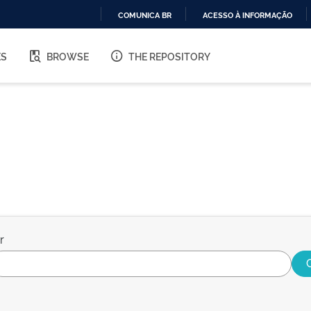
COMUNICA BR
ACESSO À INFORMAÇÃO
IR
PARA
ES
BROWSE
THE REPOSITORY
O
CONTEÚDO
r