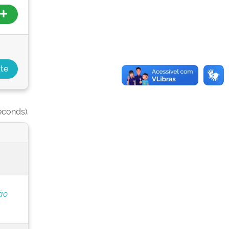
econds).
ão