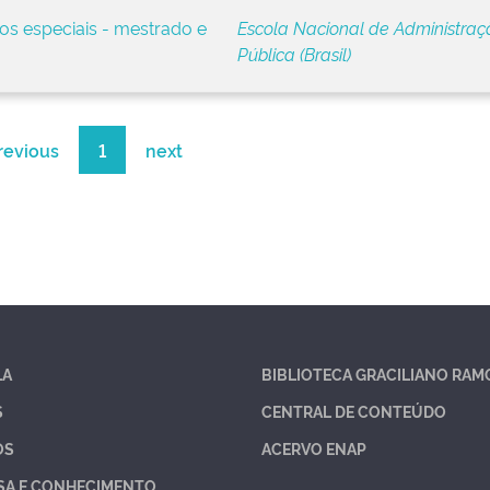
s especiais - mestrado e
Escola Nacional de Administraç
Pública (Brasil)
revious
1
next
LA
BIBLIOTECA GRACILIANO RAM
S
CENTRAL DE CONTEÚDO
OS
ACERVO ENAP
SA E CONHECIMENTO