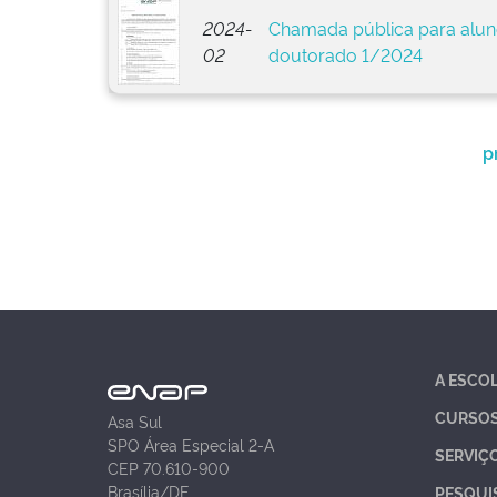
2024-
Chamada pública para aluno
02
doutorado 1/2024
p
A ESCO
CURSO
Asa Sul
SPO Área Especial 2-A
SERVIÇ
CEP 70.610-900
Brasília/DF
PESQUI