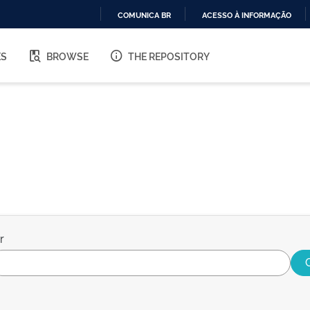
COMUNICA BR
ACESSO À INFORMAÇÃO
IR
PARA
ES
BROWSE
THE REPOSITORY
O
CONTEÚDO
r