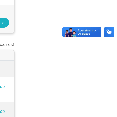
econds).
ção
ção