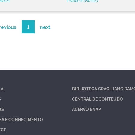
NAIS
Pública (Brasil)
revious
1
next
LA
BIBLIOTECA GRACILIANO RAM
S
CENTRAL DE CONTEÚDO
OS
ACERVO ENAP
SA E CONHECIMENTO
ECE