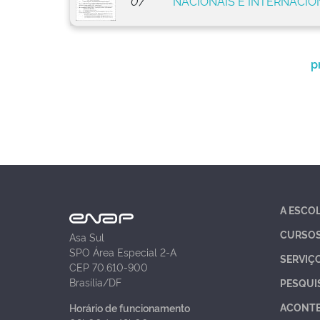
07
NACIONAIS E INTERNACIO
p
A ESCO
CURSO
Asa Sul
SPO Área Especial 2-A
SERVIÇ
CEP 70.610-900
Brasília/DF
PESQUI
ACONT
Horário de funcionamento