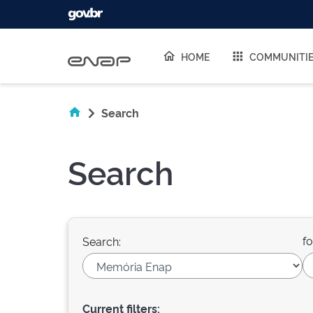
Skip navigation
HOME
COMMUNITI
Search
Search
fo
Search:
Current filters: