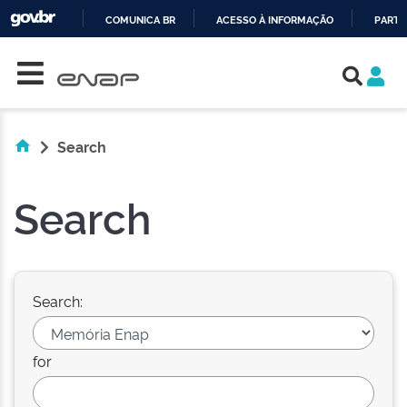
COMUNICA BR
ACESSO À INFORMAÇÃO
PARTI
Skip navigation
IR
PARA
O
CONTEÚDO
Search
Search
Search:
for