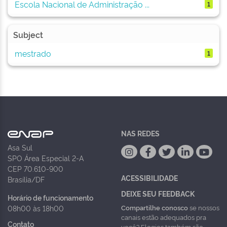
Escola Nacional de Administração ...
1
Subject
mestrado
1
NAS REDES
Asa Sul
SPO Área Especial 2-A
CEP 70.610-900
ACESSIBILIDADE
Brasília/DF
DEIXE SEU FEEDBACK
Horário de funcionamento
Compartilhe conosco
se nossos
08h00 às 18h00
canais estão adequados pra
Contato
você? Elogios também são