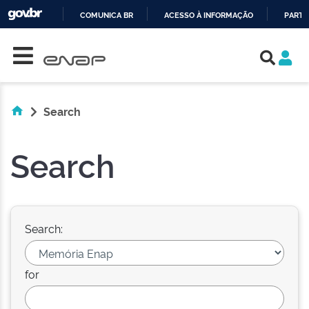
COMUNICA BR
ACESSO À INFORMAÇÃO
PARTI
Skip navigation
IR
PARA
O
CONTEÚDO
Search
Search
Search:
for