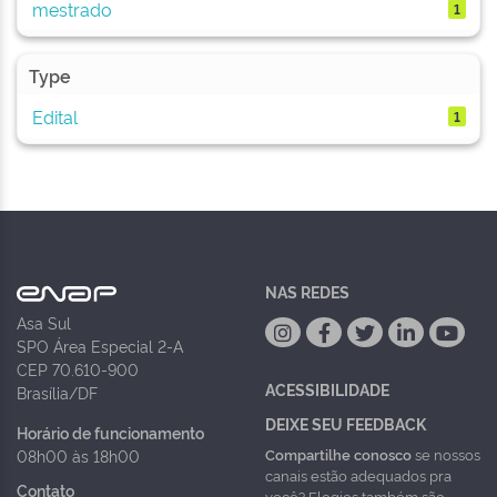
mestrado
1
Type
Edital
1
NAS REDES
Asa Sul
SPO Área Especial 2-A
CEP 70.610-900
ACESSIBILIDADE
Brasília/DF
DEIXE SEU FEEDBACK
Horário de funcionamento
Compartilhe conosco
se nossos
08h00 às 18h00
canais estão adequados pra
Contato
você? Elogios também são