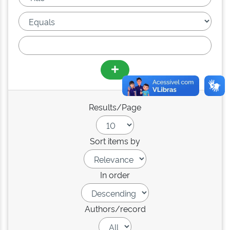
Results/Page
Sort items by
In order
Authors/record