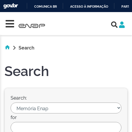
COMUNICA BR
ACESSO À INFORMAÇÃO
PARTI
Skip navigation
IR
PARA
O
CONTEÚDO
Search
Search
Search:
for