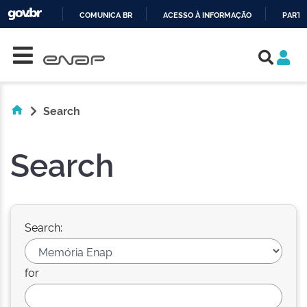
COMUNICA BR
ACESSO À INFORMAÇÃO
PARTI
Skip navigation
IR
PARA
O
CONTEÚDO
Search
Search
Search:
for