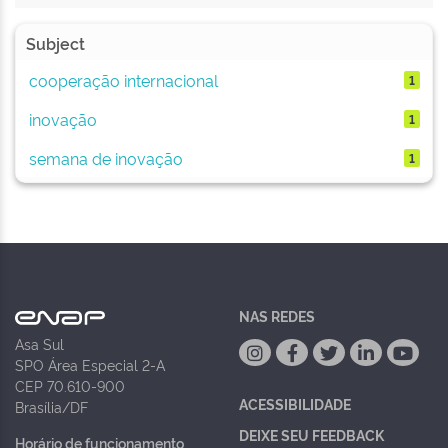
Subject
cooperação internacional
1
inovação
1
semana de inovação
1
NAS REDES
Asa Sul
SPO Área Especial 2-A
CEP 70.610-900
ACESSIBILIDADE
Brasília/DF
DEIXE SEU FEEDBACK
Horário de funcionamento