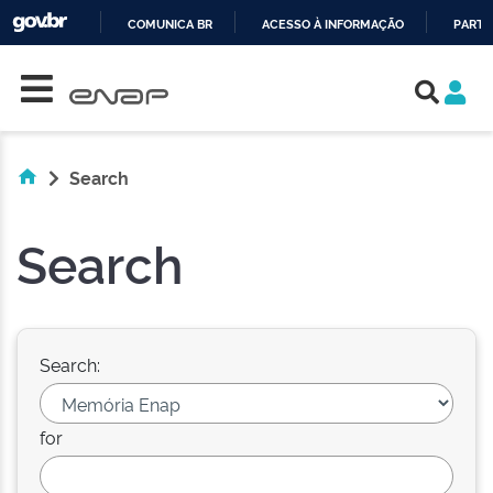
COMUNICA BR
ACESSO À INFORMAÇÃO
PARTI
Skip navigation
IR
PARA
O
CONTEÚDO
Search
Search
Search:
for