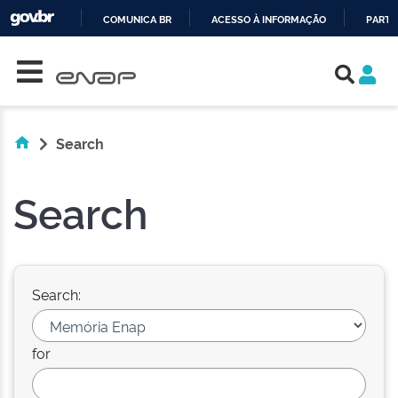
COMUNICA BR
ACESSO À INFORMAÇÃO
PARTI
Skip navigation
IR
PARA
O
CONTEÚDO
Search
Search
Search:
for