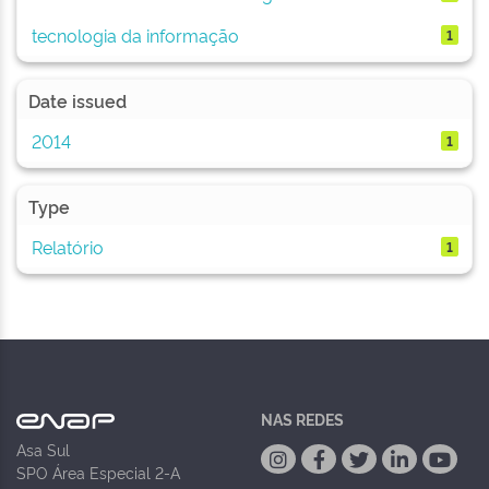
tecnologia da informação
1
Date issued
2014
1
Type
Relatório
1
NAS REDES
Asa Sul
SPO Área Especial 2-A