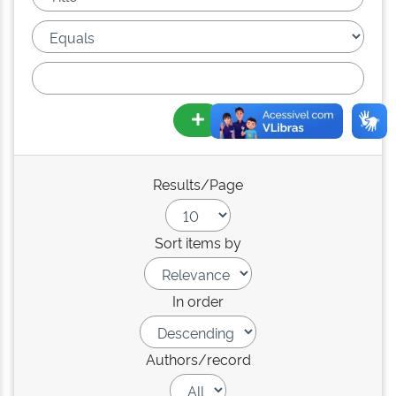
Results/Page
Sort items by
In order
Authors/record