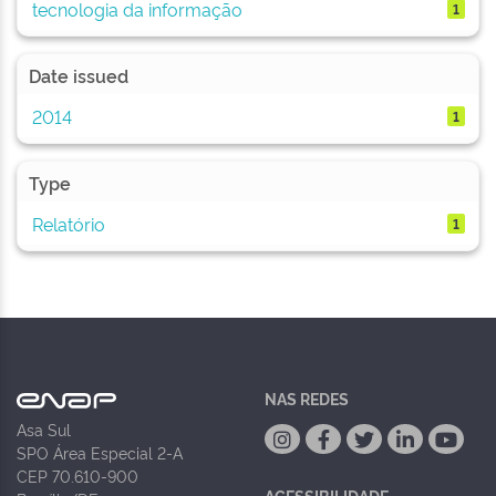
tecnologia da informação
1
Date issued
2014
1
Type
Relatório
1
NAS REDES
Asa Sul
SPO Área Especial 2-A
CEP 70.610-900
ACESSIBILIDADE