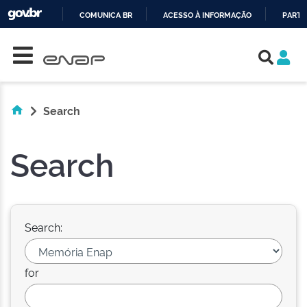
COMUNICA BR
ACESSO À INFORMAÇÃO
PARTI
Skip navigation
IR
PARA
O
CONTEÚDO
Search
Search
Search:
for