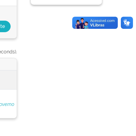
econds).
overno