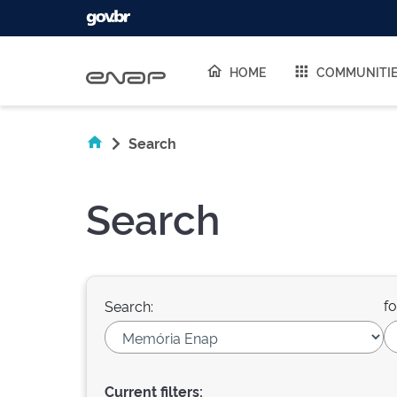
Skip navigation
HOME
COMMUNITI
Search
Search
fo
Search:
Current filters: