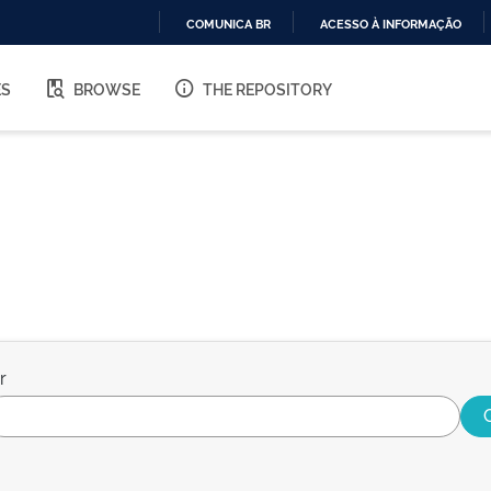
COMUNICA BR
ACESSO À INFORMAÇÃO
IR
PARA
ES
BROWSE
THE REPOSITORY
O
CONTEÚDO
r