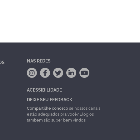
NAS REDES
OS
ACESSIBILIDADE
DEIXE SEU FEEDBACK
Compartilhe conosco
se nossos canais
estão adequados pra você? Elogios
também são super bem vindos!