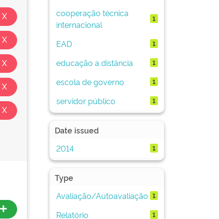
cooperação técnica
1
internacional
EAD
1
educação a distância
1
escola de governo
1
servidor público
1
Date issued
2014
1
Type
Avaliação/Autoavaliação
1
Relatório
1