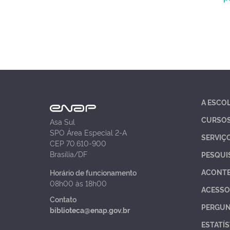
A ESCO
CURSO
Asa Sul
SPO Área Especial 2-A
SERVIÇ
CEP 70.610-900
Brasília/DF
PESQUI
ACONT
Horário de funcionamento
08h00 às 18h00
ACESSO
Contato
PERGUN
biblioteca@enap.gov.br
ESTATÍS