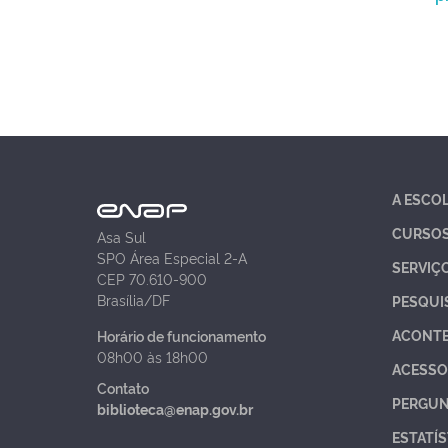
A ESCO
CURSO
Asa Sul
SPO Área Especial 2-A
SERVIÇ
CEP 70.610-900
Brasília/DF
PESQUI
ACONT
Horário de funcionamento
08h00 às 18h00
ACESSO
Contato
PERGUN
biblioteca@enap.gov.br
ESTATÍS