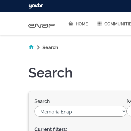
Skip navigation
HOME
COMMUNITI
Search
Search
fo
Search:
Current filters: