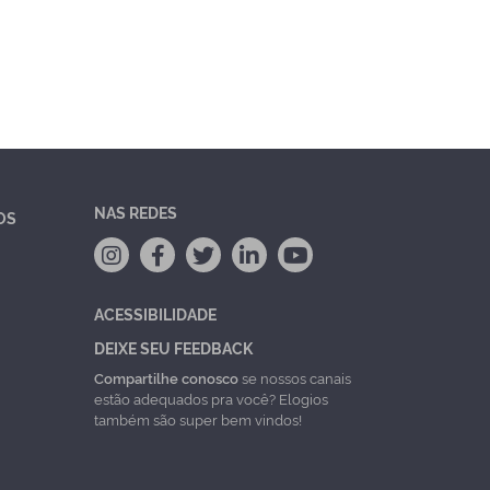
NAS REDES
OS
ACESSIBILIDADE
DEIXE SEU FEEDBACK
Compartilhe conosco
se nossos canais
estão adequados pra você? Elogios
também são super bem vindos!