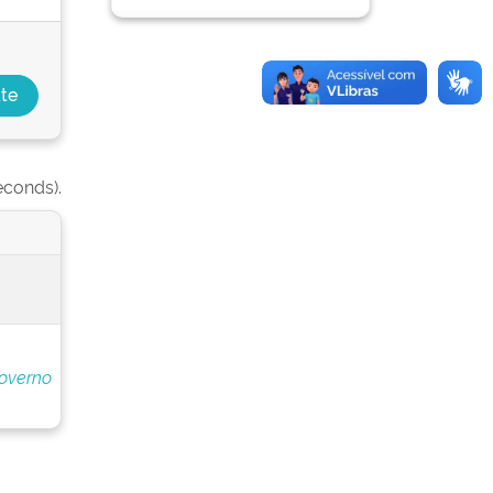
econds).
overno