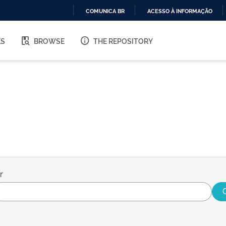
COMUNICA BR
ACESSO À INFORMAÇÃO
IR
PARA
ES
BROWSE
THE REPOSITORY
O
CONTEÚDO
r