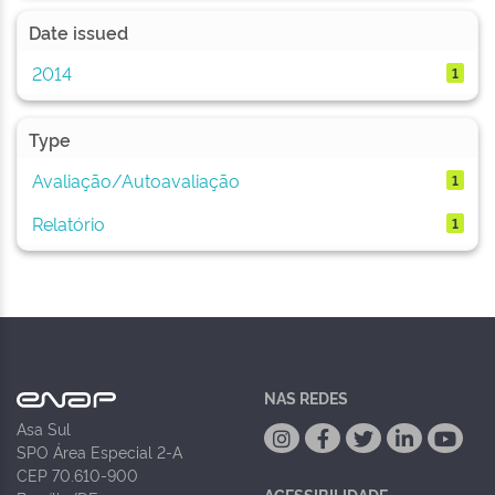
Date issued
2014
1
Type
Avaliação/Autoavaliação
1
Relatório
1
NAS REDES
Asa Sul
SPO Área Especial 2-A
CEP 70.610-900
ACESSIBILIDADE