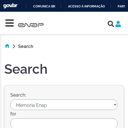
COMUNICA BR
ACESSO À INFORMAÇÃO
PARTI
Skip navigation
IR
PARA
O
CONTEÚDO
Search
Search
Search:
for