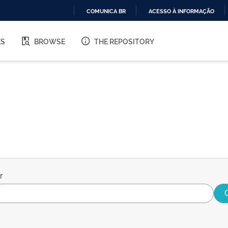
COMUNICA BR
ACESSO À INFORMAÇÃO
IR
PARA
ES
BROWSE
THE REPOSITORY
O
CONTEÚDO
r