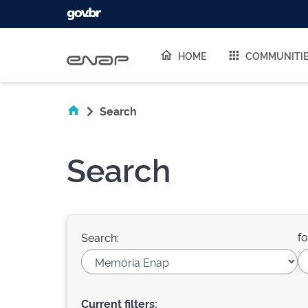
Skip navigation
HOME
COMMUNITI
Search
Search
fo
Search:
Current filters: