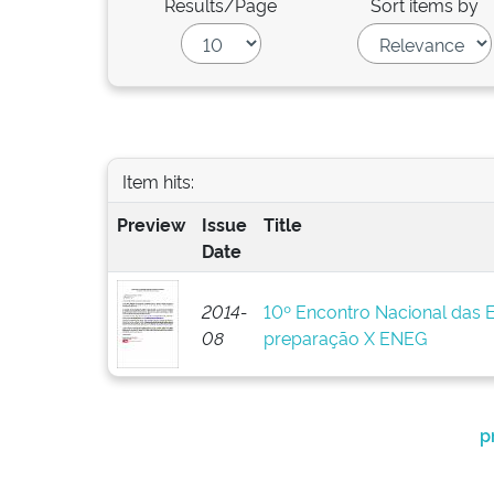
Results/Page
Sort items by
Item hits:
Preview
Issue
Title
Date
2014-
10º Encontro Nacional das 
08
preparação X ENEG
p