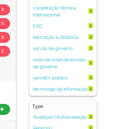
cooperação técnica
1
internacional
EAD
1
educação a distância
1
escola de governo
1
rede nacional de escolas
1
de governo
servidor público
1
tecnologia da informação
1
Type
Avaliação/Autoavaliação
1
Relatório
1