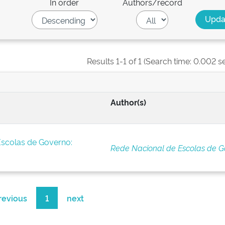
In order
Authors/record
Results 1-1 of 1 (Search time: 0.002 s
Author(s)
Escolas de Governo:
Rede Nacional de Escolas de G
revious
1
next