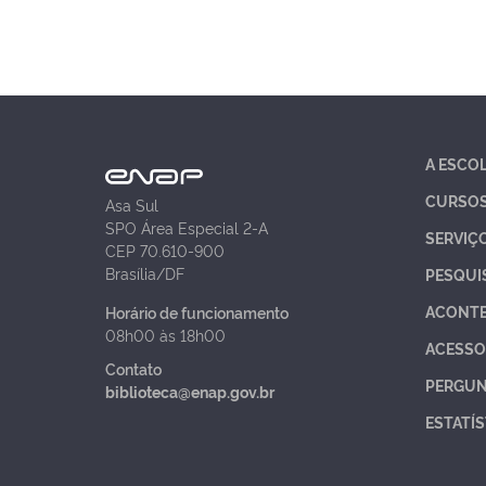
A ESCO
CURSO
Asa Sul
SPO Área Especial 2-A
SERVIÇ
CEP 70.610-900
Brasília/DF
PESQUI
ACONT
Horário de funcionamento
08h00 às 18h00
ACESSO
Contato
PERGUN
biblioteca@enap.gov.br
ESTATÍS