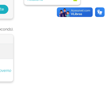
econds).
overno