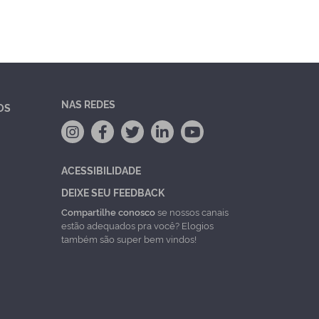
NAS REDES
OS
ACESSIBILIDADE
DEIXE SEU FEEDBACK
Compartilhe conosco
se nossos canais
estão adequados pra você? Elogios
também são super bem vindos!