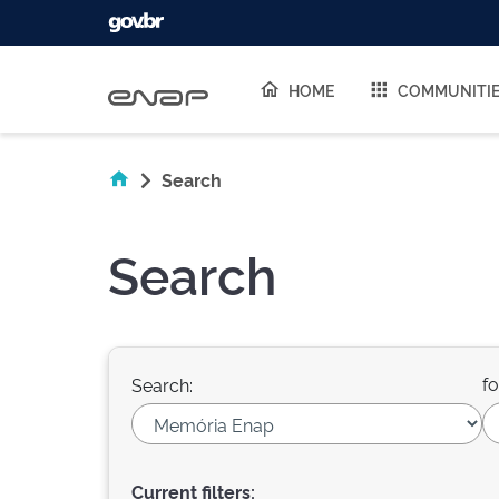
Skip navigation
HOME
COMMUNITI
Search
Search
fo
Search:
Current filters: