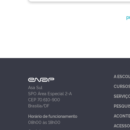
p
A ESCO
CURSO
Asa Sul
SPO Área Especial 2-A
SERVIÇ
CEP 70.610-900
Brasília/DF
PESQUI
ACONT
Horário de funcionamento
08h00 às 18h00
ACESSO