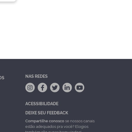
NAS REDES
OS
ACESSIBILIDADE
DEIXE SEU FEEDBACK
Compartilhe conosco
se nossos canais
estão adequados pra você? Elogios
também são super bem vindos!