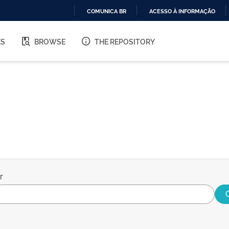
COMUNICA BR
ACESSO À INFORMAÇÃO
IR
PARA
ES
BROWSE
THE REPOSITORY
O
CONTEÚDO
r