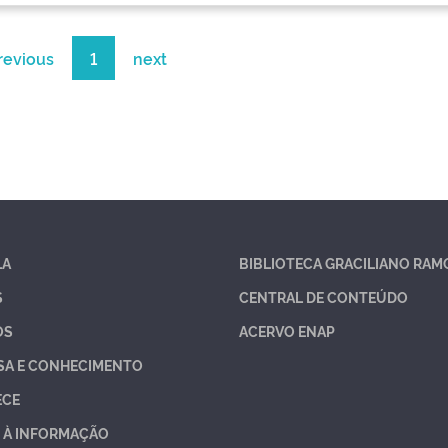
revious
1
next
LA
BIBLIOTECA GRACILIANO RAM
S
CENTRAL DE CONTEÚDO
OS
ACERVO ENAP
SA E CONHECIMENTO
ECE
 À INFORMAÇÃO