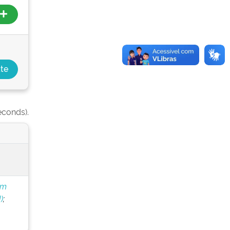
econds).
om
)
;