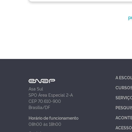
p
A ESCO
CURSO
Asa Sul
SPO Área Especial 2-A
SERVIÇ
CEP 70.610-900
Brasília/DF
PESQUI
ACONT
Horário de funcionamento
08h00 às 18h00
ACESSO