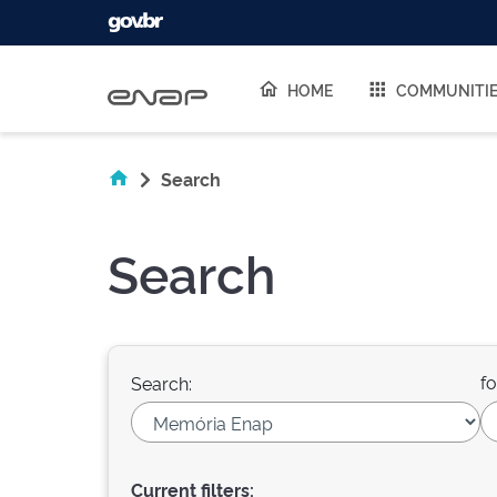
Skip navigation
HOME
COMMUNITI
Search
Search
fo
Search:
Current filters: