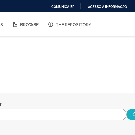
COMUNICA BR
ACESSO À INFORMAÇÃO
IR
PARA
ES
BROWSE
THE REPOSITORY
O
CONTEÚDO
r