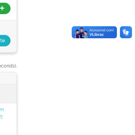
econds).
om
)
;