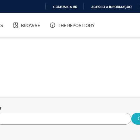
COMUNICA BR
ACESSO À INFORMAÇÃO
IR
PARA
ES
BROWSE
THE REPOSITORY
O
CONTEÚDO
r