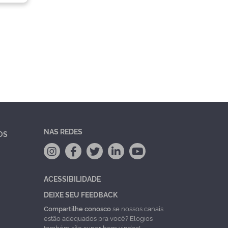
NAS REDES
OS
ACESSIBILIDADE
DEIXE SEU FEEDBACK
Compartilhe conosco
se nossos canais
estão adequados pra você? Elogios
também são super bem vindos!