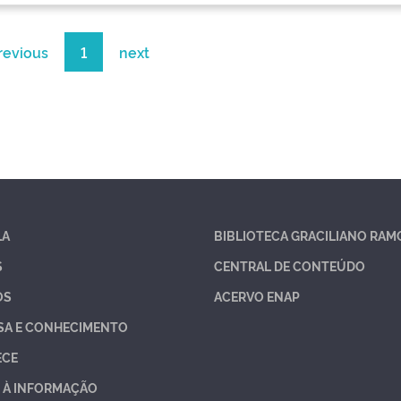
revious
1
next
LA
BIBLIOTECA GRACILIANO RAM
S
CENTRAL DE CONTEÚDO
OS
ACERVO ENAP
SA E CONHECIMENTO
ECE
 À INFORMAÇÃO