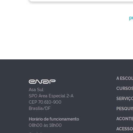
p
A ESCO
CURSO
Asa Sul
SPO Área Especial 2-A
SERVIÇ
CEP 70.610-900
Brasília/DF
PESQUI
ACONT
Horário de funcionamento
08h00 às 18h00
ACESSO