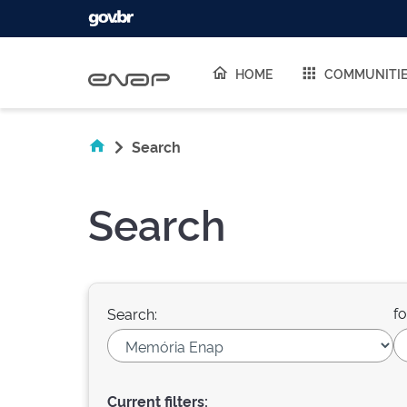
Skip navigation
HOME
COMMUNITI
Search
Search
fo
Search:
Current filters: