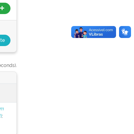
econds).
om
)
;