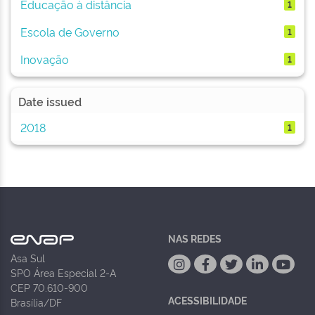
Educação à distância
1
Escola de Governo
1
Inovação
1
Date issued
2018
1
NAS REDES
Asa Sul
SPO Área Especial 2-A
CEP 70.610-900
ACESSIBILIDADE
Brasília/DF