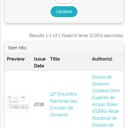
Results 1-1 of 1 (Search time: 0.003 seconds).
Item hits:
Preview
Issue
Title
Author(s)
Date
Escola de
Governo
Cardeal Dom
12º Encontro
Eugênio de
Nacional das
2018
Araújo Sales
Escolas de
(EGRN)
;
Rede
Governo
Nacional de
Escolas de