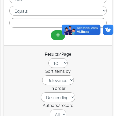
Results/Page
Sort items by
In order
Authors/record