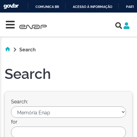
COMUNICA BR
ACESSO À INFORMAÇÃO
PARTI
Skip navigation
IR
PARA
O
CONTEÚDO
Search
Search
Search:
for