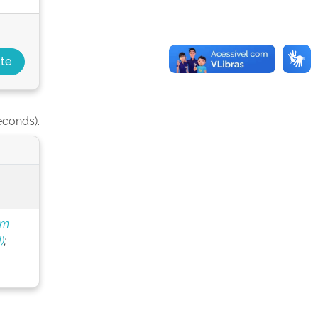
econds).
om
)
;