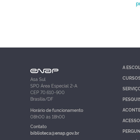
p
A ESCO
CURSO
Asa Sul
SPO Área Especial 2-A
SERVIÇ
CEP 70.610-900
Brasília/DF
PESQUI
ACONT
Horário de funcionamento
08h00 às 18h00
ACESSO
Contato
PERGUN
biblioteca@enap.gov.br