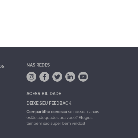
NAS REDES
OS
ACESSIBILIDADE
DEIXE SEU FEEDBACK
Compartilhe conosco
se nossos canais
estão adequados pra você? Elogios
também são super bem vindos!