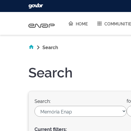
Skip navigation
HOME
COMMUNITI
Search
Search
fo
Search:
Current filters: