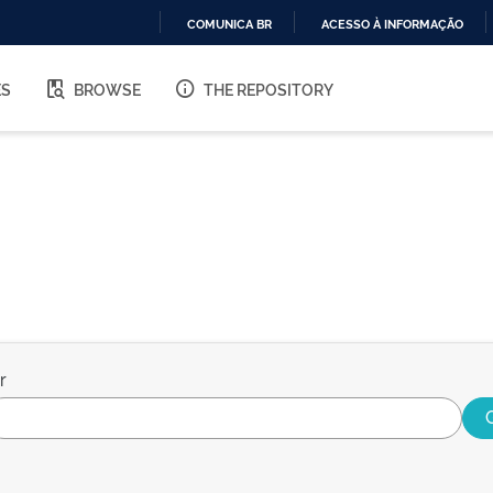
COMUNICA BR
ACESSO À INFORMAÇÃO
IR
PARA
ES
BROWSE
THE REPOSITORY
O
CONTEÚDO
r