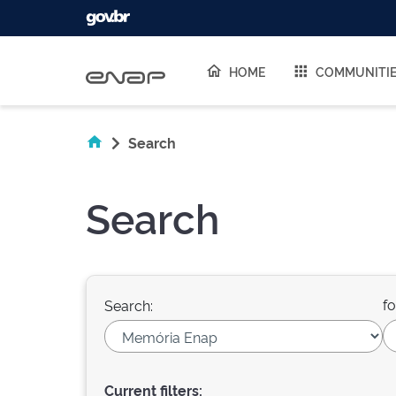
Skip navigation
HOME
COMMUNITI
Search
Search
fo
Search:
Current filters: