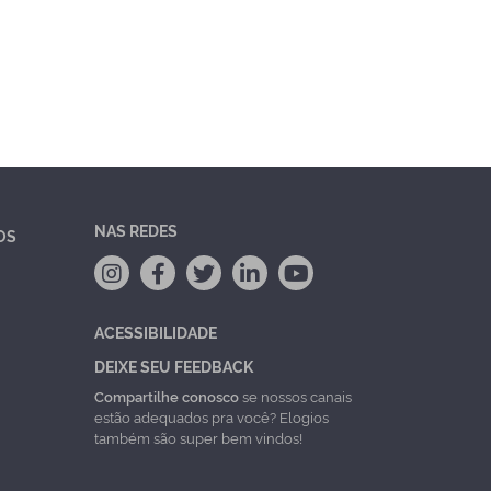
NAS REDES
OS
ACESSIBILIDADE
DEIXE SEU FEEDBACK
Compartilhe conosco
se nossos canais
estão adequados pra você? Elogios
também são super bem vindos!