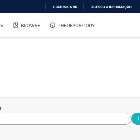
COMUNICA BR
ACESSO À INFORMAÇÃO
IR
PARA
ES
BROWSE
THE REPOSITORY
O
CONTEÚDO
r