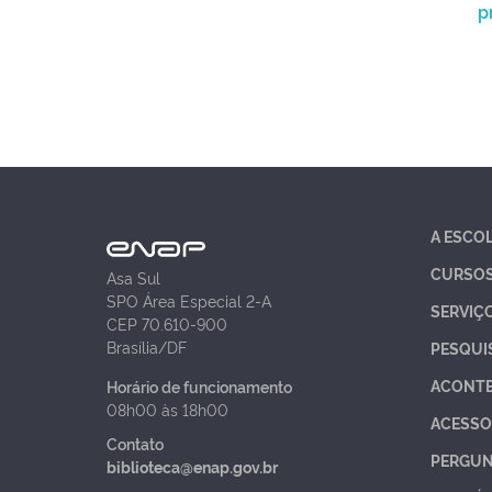
p
A ESCO
CURSO
Asa Sul
SPO Área Especial 2-A
SERVIÇ
CEP 70.610-900
Brasília/DF
PESQUI
ACONT
Horário de funcionamento
08h00 às 18h00
ACESSO
Contato
PERGUN
biblioteca@enap.gov.br