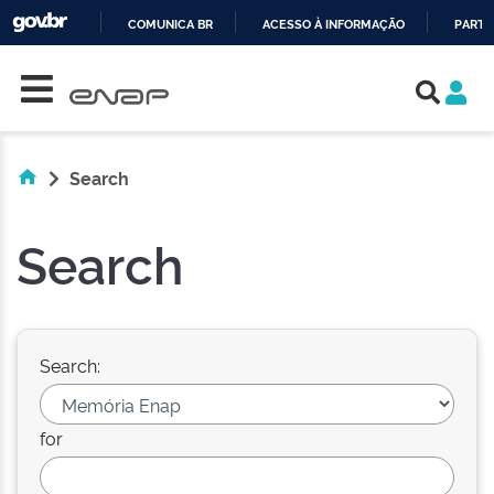
COMUNICA BR
ACESSO À INFORMAÇÃO
PARTI
Skip navigation
IR
PARA
O
CONTEÚDO
Search
Search
Search:
for