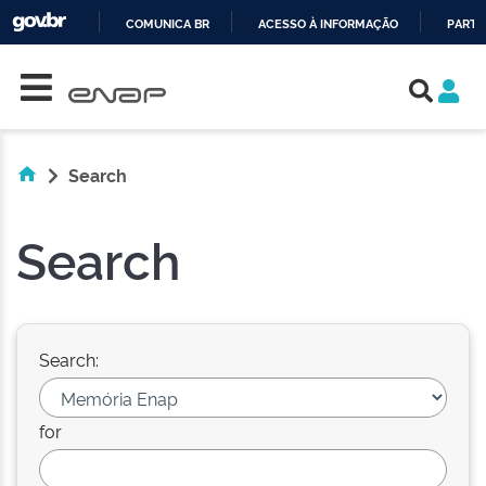
COMUNICA BR
ACESSO À INFORMAÇÃO
PARTI
Skip navigation
IR
PARA
O
CONTEÚDO
Search
Search
Search:
for