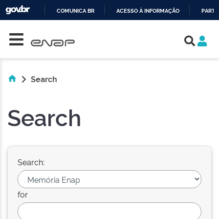
COMUNICA BR
ACESSO À INFORMAÇÃO
PARTI
Skip navigation
IR
PARA
O
CONTEÚDO
Search
Search
Search:
for