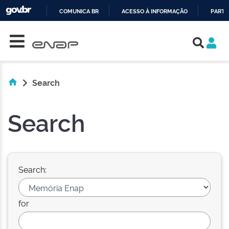
COMUNICA BR
ACESSO À INFORMAÇÃO
PARTI
Skip navigation
IR
PARA
O
CONTEÚDO
Search
Search
Search:
for