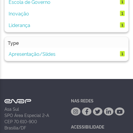
Escola de Governo
1
Inovação
1
Liderança
1
Type
Apresentação/Slides
1
NAS REDES
Asa Sul
SPO Área Especial 2-A
CEP 70.610-900
ACESSIBILIDADE
Brasília/DF