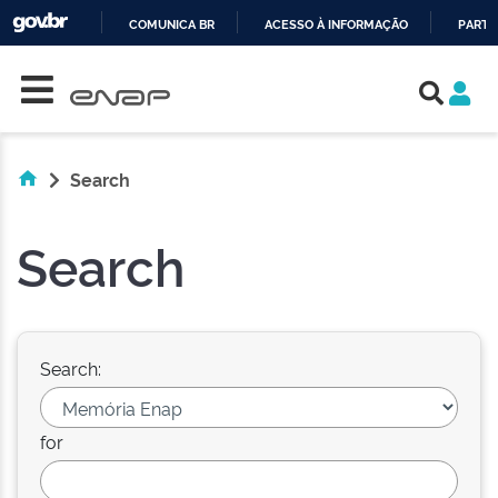
COMUNICA BR
ACESSO À INFORMAÇÃO
PARTI
Skip navigation
IR
PARA
O
CONTEÚDO
Search
Search
Search:
for