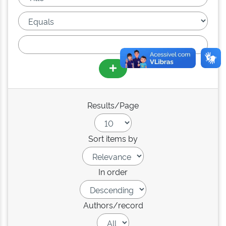
Results/Page
Sort items by
In order
Authors/record