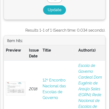
Results 1-1 of 1 (Search time: 0.034 seconds).
Item hits:
Preview
Issue
Title
Author(s)
Date
Escola de
Governo
Cardeal Dom
12º Encontro
Eugênio de
Nacional das
2018
Araújo Sales
Escolas de
(EGRN)
;
Rede
Governo
Nacional de
Escolas de