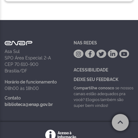
NAS REDES
Asa Sul
SPO Área Especial 2-A
CEP 70.610-900
ACESSIBILIDADE
Brasília/DF
DEIXE SEU FEEDBACK
Horário de funcionamento
Compartilhe conosco
se nossos
08h00 às 18h00
canais estão adequados pra
Contato
você? Elogios também são
biblioteca@enap.gov.br
super bem vindos!