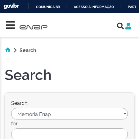
COMUNICA BR
ACESSO À INFORMAÇÃO
PARTI
Skip navigation
IR
PARA
O
CONTEÚDO
Search
Search
Search:
for