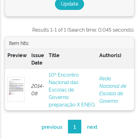
Results 1-1 of 1 (Search time: 0.045 seconds).
Item hits:
Preview
Issue
Title
Author(s)
Date
10º Encontro
Rede
Nacional das
2014-
Nacional de
Escolas de
08
Escolas de
Governo:
Governo
preparação X ENEG
previous
1
next