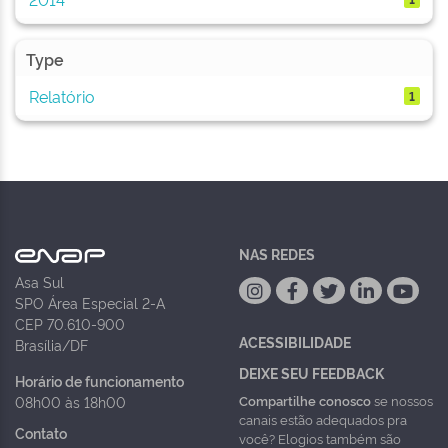
Type
Relatório
1
NAS REDES
Asa Sul
SPO Área Especial 2-A
CEP 70.610-900
ACESSIBILIDADE
Brasília/DF
DEIXE SEU FEEDBACK
Horário de funcionamento
Compartilhe conosco
se nossos
08h00 às 18h00
canais estão adequados pra
Contato
você? Elogios também são