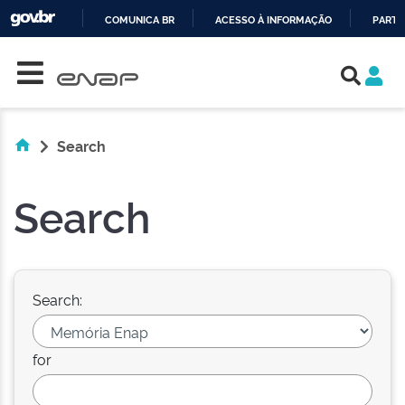
COMUNICA BR
ACESSO À INFORMAÇÃO
PARTI
Skip navigation
IR
PARA
O
CONTEÚDO
Search
Search
Search:
for