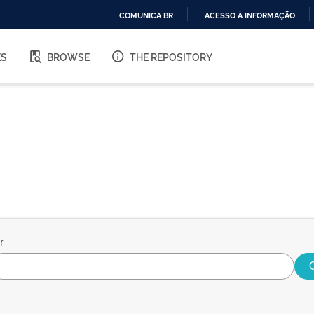
COMUNICA BR
ACESSO À INFORMAÇÃO
IR
PARA
ES
BROWSE
THE REPOSITORY
O
CONTEÚDO
r