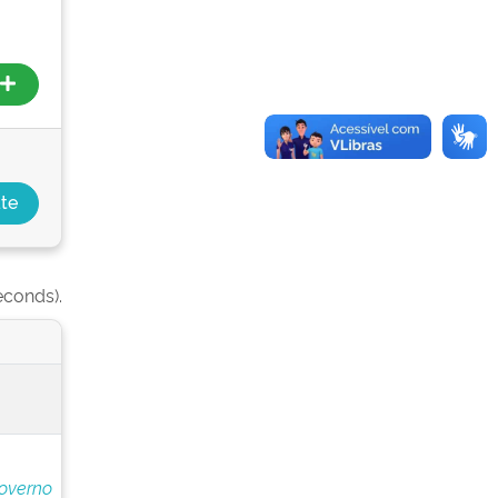
econds).
overno