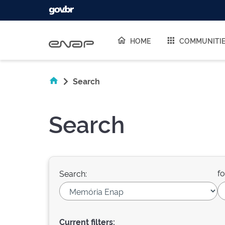
Skip navigation
HOME
COMMUNITI
Search
Search
fo
Search:
Current filters: