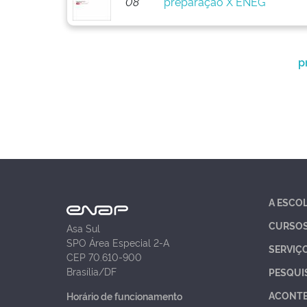
08
preparação X ENEG
p
A ESCO
CURSO
Asa Sul
SPO Área Especial 2-A
SERVIÇ
CEP 70.610-900
Brasília/DF
PESQUI
ACONT
Horário de funcionamento