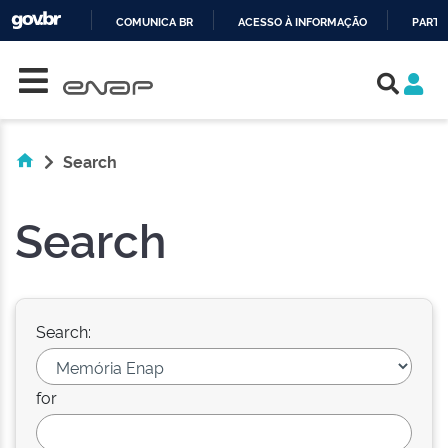
COMUNICA BR
ACESSO À INFORMAÇÃO
PARTI
Skip navigation
IR
PARA
O
CONTEÚDO
Search
Search
Search:
for