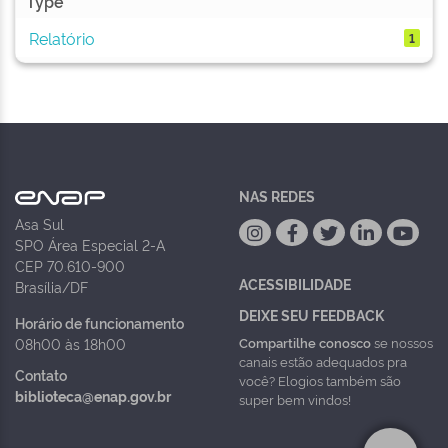
Type
Relatório
1
NAS REDES
Asa Sul
SPO Área Especial 2-A
CEP 70.610-900
ACESSIBILIDADE
Brasília/DF
DEIXE SEU FEEDBACK
Horário de funcionamento
Compartilhe conosco
se nossos
08h00 às 18h00
canais estão adequados pra
Contato
você? Elogios também são
biblioteca@enap.gov.br
super bem vindos!