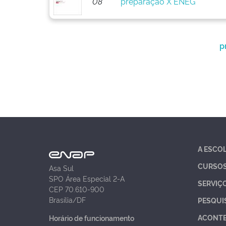
08
preparação X ENEG
p
A ESCO
CURSO
Asa Sul
SPO Área Especial 2-A
SERVIÇ
CEP 70.610-900
Brasília/DF
PESQUI
ACONT
Horário de funcionamento