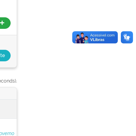
econds).
overno