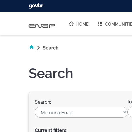
Skip navigation
HOME
COMMUNITI
Search
Search
fo
Search:
Current filters: