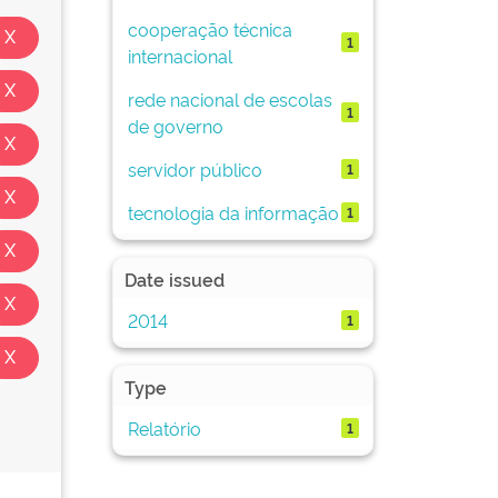
cooperação técnica
1
internacional
rede nacional de escolas
1
de governo
servidor público
1
tecnologia da informação
1
Date issued
2014
1
Type
Relatório
1