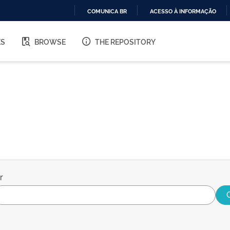
COMUNICA BR
ACESSO À INFORMAÇÃO
IR
PARA
ES
BROWSE
THE REPOSITORY
O
CONTEÚDO
r