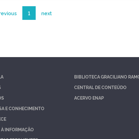
revious
1
next
LA
BIBLIOTECA GRACILIANO RAM
S
CENTRAL DE CONTEÚDO
OS
ACERVO ENAP
SA E CONHECIMENTO
ECE
 À INFORMAÇÃO