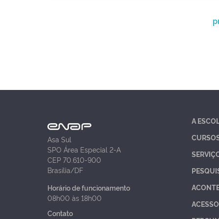
p
A ESCO
CURSO
Asa Sul
SPO Área Especial 2-A
SERVIÇ
CEP 70.610-900
Brasília/DF
PESQUI
ACONT
Horário de funcionamento
08h00 às 18h00
ACESSO
Contato