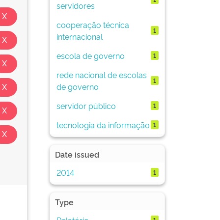
servidores
cooperação técnica
1
internacional
escola de governo
1
rede nacional de escolas
1
de governo
servidor público
1
tecnologia da informação
1
Date issued
2014
1
Type
Relatório
1