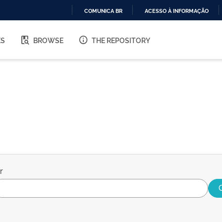
COMUNICA BR
ACESSO À INFORMAÇÃO
IR
PARA
ES
BROWSE
THE REPOSITORY
O
CONTEÚDO
r