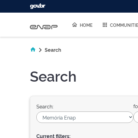
Skip navigation
HOME
COMMUNITI
Search
Search
fo
Search:
Current filters: