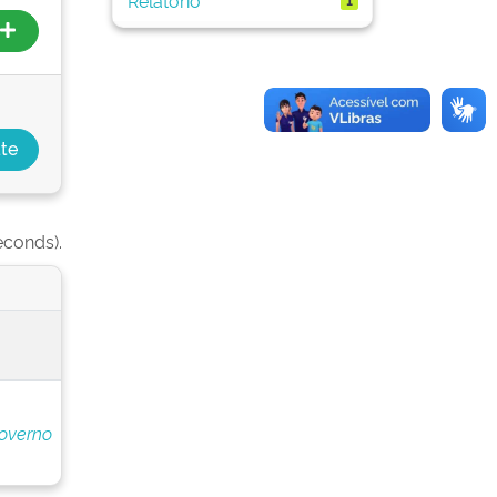
econds).
overno