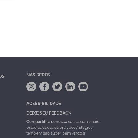
NAS REDES
OS
ACESSIBILIDADE
DEIXE SEU FEEDBACK
Compartilhe conosco
se nossos canais
estão adequados pra você? Elogios
também são super bem vindos!