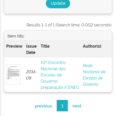
Results 1-1 of 1 (Search time: 0.002 seconds).
Item hits:
Preview
Issue
Title
Author(s)
Date
10º Encontro
Rede
Nacional das
2014-
Nacional de
Escolas de
08
Escolas de
Governo:
Governo
preparação X ENEG
previous
1
next