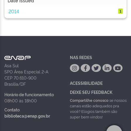
Date issued
2014
1
NAS REDES
Asa Sul
SPO Área Especial 2-A
CEP 70.610-900
ACESSIBILIDADE
Brasília/DF
DEIXE SEU FEEDBACK
Horário de funcionamento
Compartilhe conosco
se nossos
08h00 às 18h00
canais estão adequados pra
Contato
você? Elogios também são
biblioteca@enap.gov.br
super bem vindos!