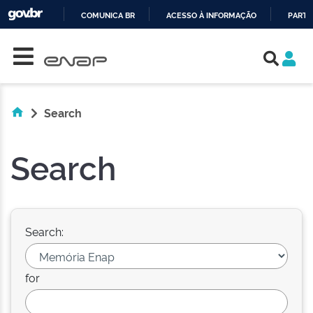
COMUNICA BR
ACESSO À INFORMAÇÃO
PARTI
Skip navigation
IR
PARA
O
CONTEÚDO
Search
Search
Search:
for