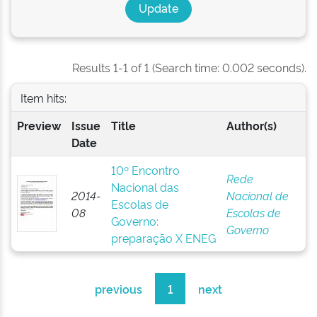
Results 1-1 of 1 (Search time: 0.002 seconds).
Item hits:
Preview
Issue
Title
Author(s)
Date
10º Encontro
Rede
Nacional das
2014-
Nacional de
Escolas de
08
Escolas de
Governo:
Governo
preparação X ENEG
previous
1
next