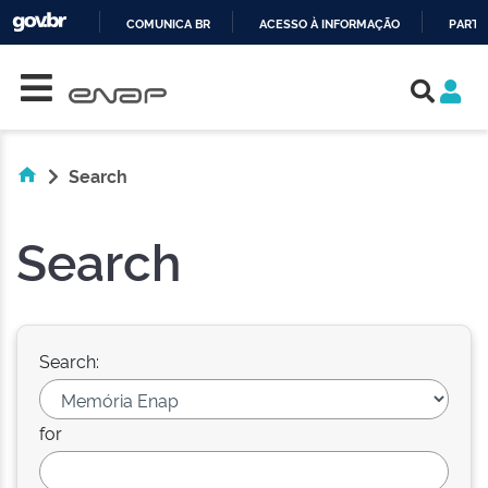
COMUNICA BR
ACESSO À INFORMAÇÃO
PARTI
Skip navigation
IR
PARA
O
CONTEÚDO
Search
Search
Search:
for