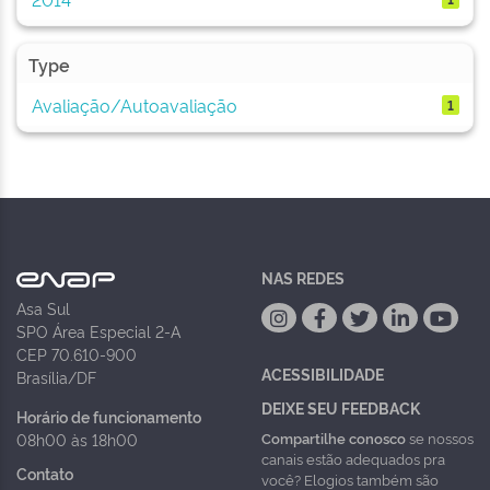
Type
Avaliação/Autoavaliação
1
NAS REDES
Asa Sul
SPO Área Especial 2-A
CEP 70.610-900
ACESSIBILIDADE
Brasília/DF
DEIXE SEU FEEDBACK
Horário de funcionamento
Compartilhe conosco
se nossos
08h00 às 18h00
canais estão adequados pra
Contato
você? Elogios também são